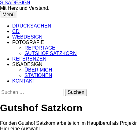
Springe
SISADESIGN
zum
Mit Herz und Verstand.
Inhalt
Menü
DRUCKSACHEN
CD
WEBDESIGN
FOTOGRAFIE
REPORTAGE
GUTSHOF SATZKORN
REFERENZEN
SISADESIGN
ÜBER MICH
STATIONEN
KONTAKT
Suchen
nach:
Gutshof Satzkorn
Für den Gutshof Satzkorn arbeite ich im Hauptberuf als Projektm
Hier eine Auswahl.